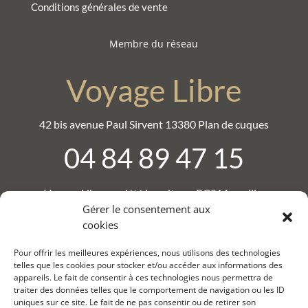
Conditions générales de vente
Membre du réseau
Voyage Libre
42 bis avenue Paul Sirvent 13380 Plan de cuques
04 84 89 47 15
Voyage Libre, société inscrite au RCS Marseille,
numéro : B 881 920 623.
Gérer le consentement aux
Numéro de SIRET : 88192062300017 .
cookies
IM : 013200012
Pour offrir les meilleures expériences, nous utilisons des technologies
telles que les cookies pour stocker et/ou accéder aux informations des
appareils. Le fait de consentir à ces technologies nous permettra de
traiter des données telles que le comportement de navigation ou les ID
© S-MARTIN 2026
uniques sur ce site. Le fait de ne pas consentir ou de retirer son