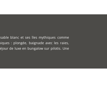
e sable blanc et ses îles mythiques comme
iques : plongée, baignade avec les raies,
séjour de luxe en bungalow sur pilotis. Une