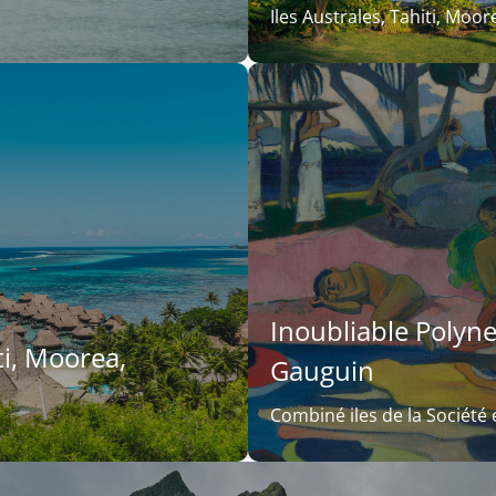
Iles Australes, Tahiti, Moo
Inoubliable Polyne
i, Moorea,
Gauguin
Combiné iles de la Société 